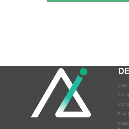
D
Soluti
A pro
Conta
Blog (
Politi