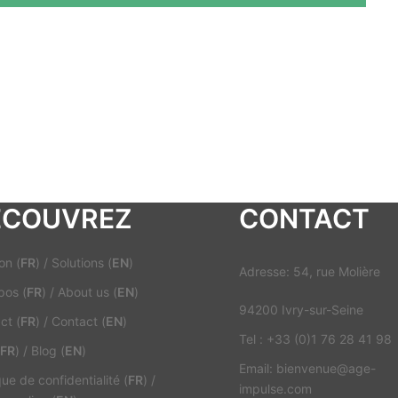
ECOUVREZ
CONTACT
on (
FR
)
/
Solutions (
EN
)
Adresse: 54, rue Molière
pos (
FR
)
/
About us (
EN
)
94200 Ivry-sur-Seine
ct (
FR
)
/
Contact (
EN
)
Tel : +33 (0)1 76 28 41 98
FR
)
/
Blog (
EN
)
Email: bienvenue@age-
que de confidentialité (
FR
)
/
impulse.com