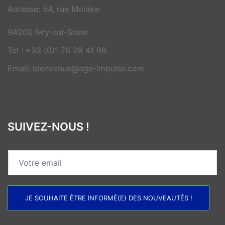
Adresse: 54, rue Molière
94200 Ivry-sur-Seine
Tel : +33 (0)1 76 28 41 98
Email: bienvenue@age-impulse.com
SUIVEZ-NOUS !
JE SOUHAITE ÊTRE INFORMÉ(E) DES NOUVEAUTÉS !