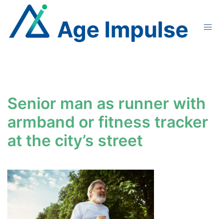
Aller
au
Ouvr
contenu
le
men
Senior man as runner with
armband or fitness tracker
at the city’s street