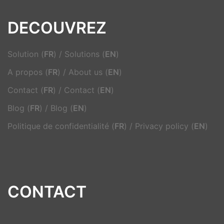
DECOUVREZ
Solution (
FR
)
/
Solutions (
EN
)
A propos (
FR
)
/
About us (
EN
)
Contact (
FR
)
/
Contact (
EN
)
Blog (
FR
)
/
Blog (
EN
)
Politique de confidentialité (
FR
)
/
Privacy policy (
EN
)
CONTACT