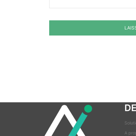
D
Soluti
A pro