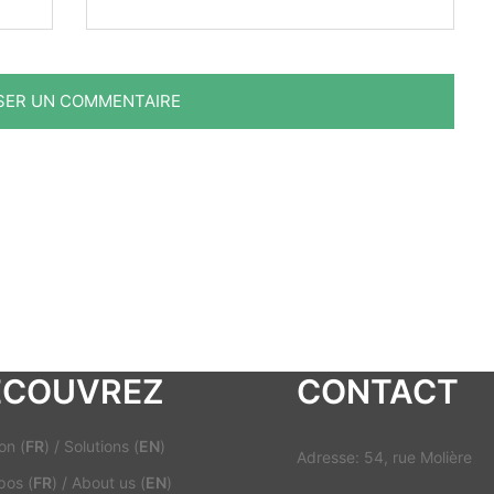
ECOUVREZ
CONTACT
on (
FR
)
/
Solutions (
EN
)
Adresse: 54, rue Molière
pos (
FR
)
/
About us (
EN
)