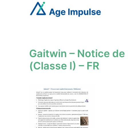
Aller
au
contenu
Gaitwin – Notice de 
(Classe I) – FR