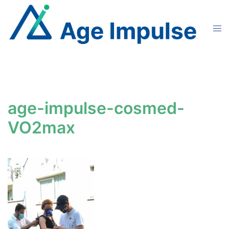
Aller
au
Ouvr
contenu
le
men
age-impulse-cosmed-
VO2max