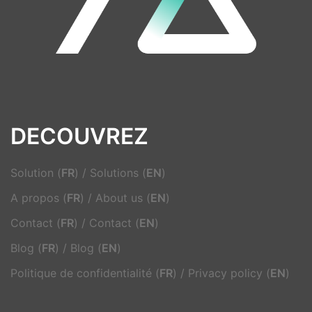
DECOUVREZ
Solution (
FR
)
/
Solutions (
EN
)
A propos (
FR
)
/
About us (
EN
)
Contact (
FR
)
/
Contact (
EN
)
Blog (
FR
)
/
Blog (
EN
)
Politique de confidentialité (
FR
)
/
Privacy policy (
EN
)