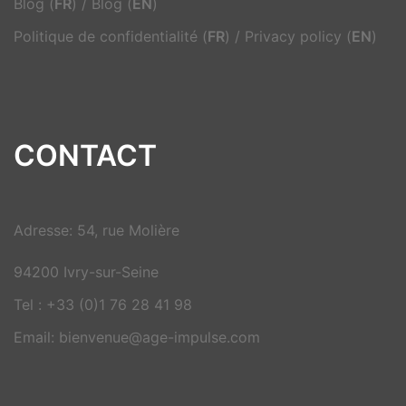
Blog (
FR
)
/
Blog (
EN
)
Politique de confidentialité (
FR
)
/
Privacy policy (
EN
)
CONTACT
Adresse: 54, rue Molière
94200 Ivry-sur-Seine
Tel : +33 (0)1 76 28 41 98
Email: bienvenue@age-impulse.com