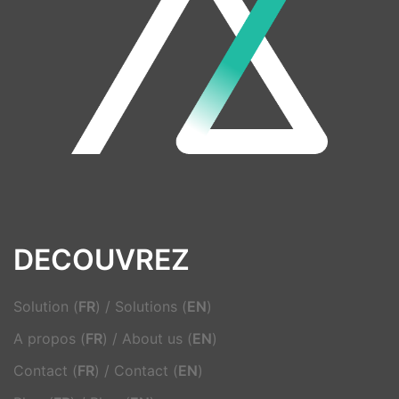
DECOUVREZ
Solution (
FR
)
/
Solutions (
EN
)
A propos (
FR
)
/
About us (
EN
)
Contact (
FR
)
/
Contact (
EN
)