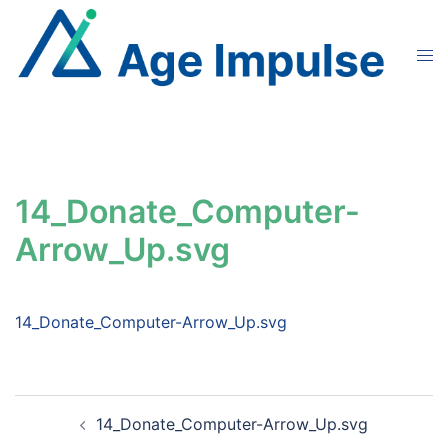
Aller
au
Ouvr
contenu
le
men
14_Donate_Computer-
Arrow_Up.svg
14_Donate_Computer-Arrow_Up.svg
Navigation
14_Donate_Computer-Arrow_Up.svg
d’article