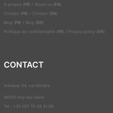
A propos (
FR
)
/
About us (
EN
)
Contact (
FR
)
/
Contact (
EN
)
Blog (
FR
)
/
Blog (
EN
)
Politique de confidentialité (
FR
)
/
Privacy policy (
EN
)
CONTACT
Adresse: 54, rue Molière
94200 Ivry-sur-Seine
Tel : +33 (0)1 76 28 41 98