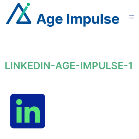
Aller
au
Ouvr
contenu
le
men
LINKEDIN-AGE-IMPULSE-1