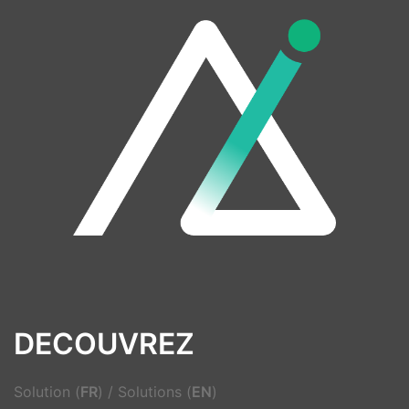
DECOUVREZ
Solution (
FR
)
/
Solutions (
EN
)