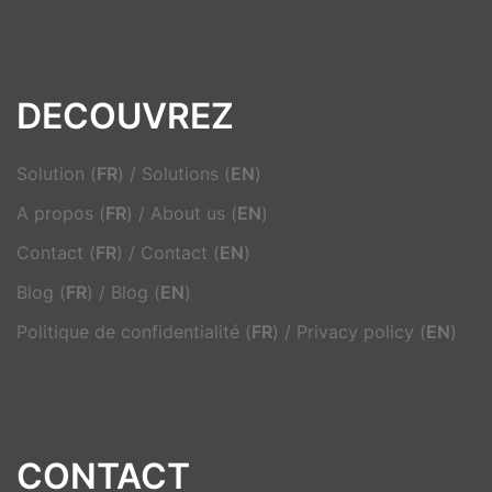
DECOUVREZ
Solution (
FR
)
/
Solutions (
EN
)
A propos (
FR
)
/
About us (
EN
)
Contact (
FR
)
/
Contact (
EN
)
Blog (
FR
)
/
Blog (
EN
)
Politique de confidentialité (
FR
)
/
Privacy policy (
EN
)
CONTACT