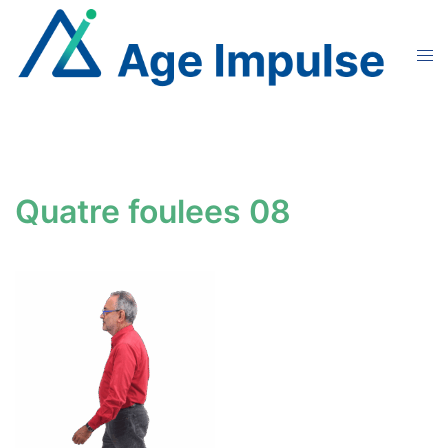
Aller
au
Ouvr
contenu
le
men
Quatre foulees 08