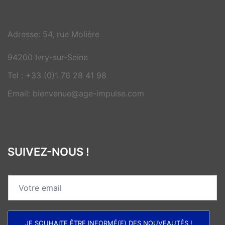
Adresse: 54, rue Molière
94200 Ivry-sur-Seine
Tel : +33 (0)1 76 28 41 98
Email: bienvenue@age-impulse.com
SUIVEZ-NOUS !
JE SOUHAITE ÊTRE INFORMÉ(E) DES NOUVEAUTÉS !