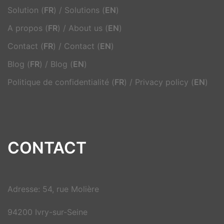
Solution (
FR
)
/
Solutions (
EN
)
A propos (
FR
)
/
About us (
EN
)
Contact (
FR
)
/
Contact (
EN
)
Blog (
FR
)
/
Blog (
EN
)
Politique de confidentialité (
FR
)
/
Privacy policy (
EN
)
CONTACT
Adresse: 54, rue Molière
94200 Ivry-sur-Seine