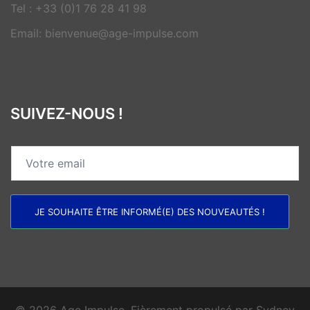
Tel : +33 (0)1 76 28 41 98
Email: bienvenue@age-impulse.com
SUIVEZ-NOUS !
JE SOUHAITE ÊTRE INFORMÉ(E) DES NOUVEAUTÉS !