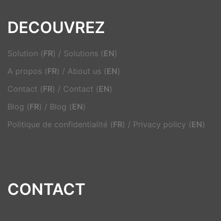
DECOUVREZ
Solution (
FR
)
/
Solutions (
EN
)
A propos (
FR
)
/
About us (
EN
)
Contact (
FR
)
/
Contact (
EN
)
Blog (
FR
)
/
Blog (
EN
)
Politique de confidentialité (
FR
)
/
Privacy policy (
EN
)
CONTACT