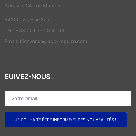
Adresse: 54, rue Molière
94200 Ivry-sur-Seine
Tel : +33 (0)1 76 28 41 98
Email: bienvenue@age-impulse.com
SUIVEZ-NOUS !
JE SOUHAITE ÊTRE INFORMÉ(E) DES NOUVEAUTÉS !