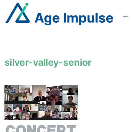
Aller
au
Ouvr
contenu
le
men
silver-valley-senior