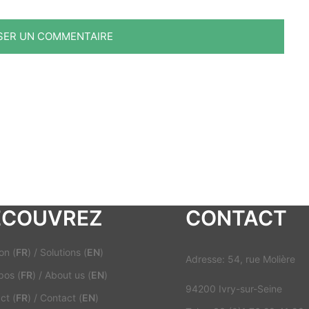
ECOUVREZ
CONTACT
on (
FR
)
/
Solutions (
EN
)
Adresse: 54, rue Molière
pos (
FR
)
/
About us (
EN
)
94200 Ivry-sur-Seine
ct (
FR
)
/
Contact (
EN
)