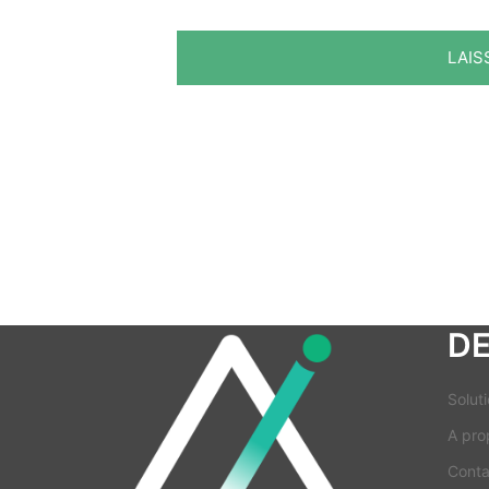
D
Soluti
A pro
Conta