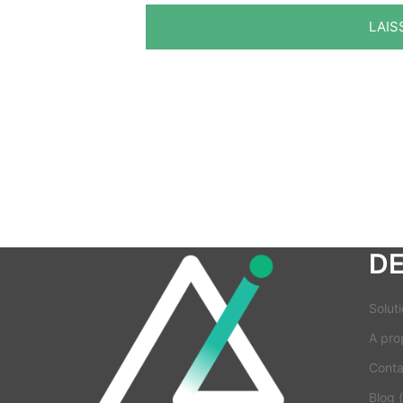
D
Soluti
A pro
Conta
Blog (