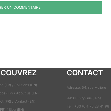
ECOUVREZ
CONTACT
on (
FR
)
/
Solutions (
EN
)
Adresse: 54, rue Molière
pos (
FR
)
/
About us (
EN
)
94200 Ivry-sur-Seine
ct (
FR
)
/
Contact (
EN
)
Tel : +33 (0)1 76 28 41 98
FR
)
/
Blog (
EN
)