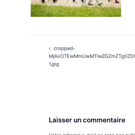
Navigation
d’article
cropped-
MjAxOTEwMmUwMTIwZGZmZTg0ZDU
1.jpg
Laisser un commentaire
Votre adresse e-mail ne sera pas publ