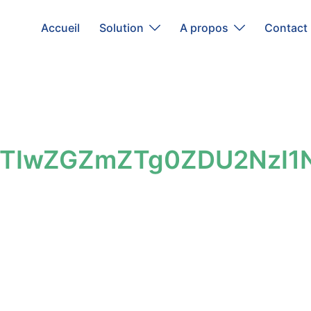
Accueil
Solution
A propos
Contact
IwZGZmZTg0ZDU2NzI1