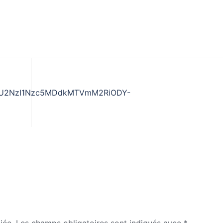
2NzI1Nzc5MDdkMTVmM2RiODY-
iée.
Les champs obligatoires sont indiqués avec
*