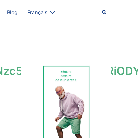
Rechercher
Blog
Français
Nzc5MDdkMTVmM2RiODY