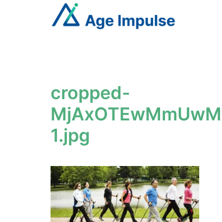
Aller
au
contenu
cropped-
MjAxOTEwMmUwMT
1.jpg