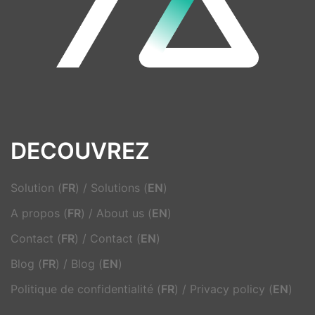
DECOUVREZ
Solution (
FR
)
/
Solutions (
EN
)
A propos (
FR
)
/
About us (
EN
)
Contact (
FR
)
/
Contact (
EN
)
Blog (
FR
)
/
Blog (
EN
)
Politique de confidentialité (
FR
)
/
Privacy policy (
EN
)