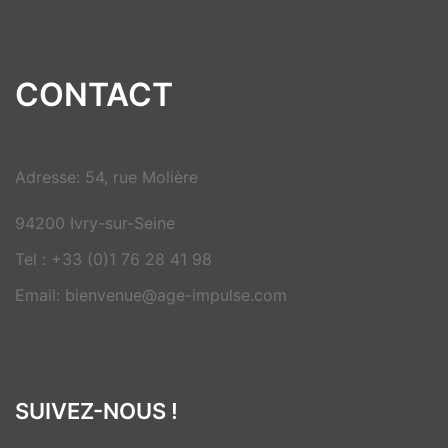
CONTACT
Adresse: 54, rue Molière
94200 Ivry-sur-Seine
Tel : +33 (0)1 76 28 41 98
Email: bienvenue@age-impulse.com
SUIVEZ-NOUS !