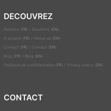
DECOUVREZ
Solution (
FR
)
/
Solutions (
EN
)
A propos (
FR
)
/
About us (
EN
)
Contact (
FR
)
/
Contact (
EN
)
Blog (
FR
)
/
Blog (
EN
)
Politique de confidentialité (
FR
)
/
Privacy policy (
EN
)
CONTACT