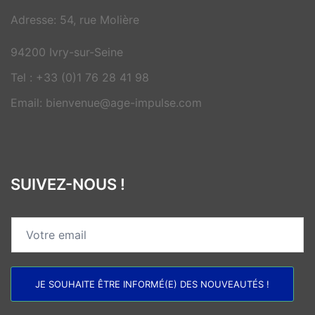
Adresse: 54, rue Molière
94200 Ivry-sur-Seine
Tel : +33 (0)1 76 28 41 98
Email: bienvenue@age-impulse.com
SUIVEZ-NOUS !
JE SOUHAITE ÊTRE INFORMÉ(E) DES NOUVEAUTÉS !