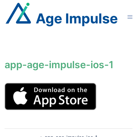
Aller
au
Ouvr
contenu
le
men
app-age-impulse-ios-1
Navigation