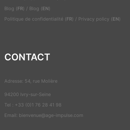
Blog (
FR
)
/
Blog (
EN
)
Politique de confidentialité (
FR
)
/
Privacy policy (
EN
)
CONTACT
Adresse: 54, rue Molière
94200 Ivry-sur-Seine
Tel : +33 (0)1 76 28 41 98
Email: bienvenue@age-impulse.com