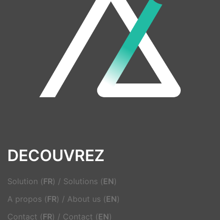
DECOUVREZ
Solution (
FR
)
/
Solutions (
EN
)
A propos (
FR
)
/
About us (
EN
)
Contact (
FR
)
/
Contact (
EN
)