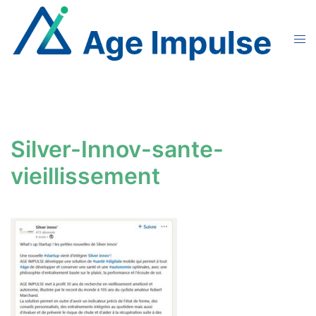
Aller
au
Ouvr
contenu
le
men
Silver-Innov-sante-
vieillissement