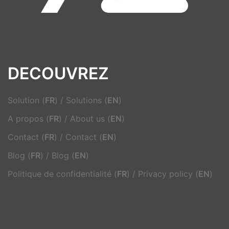
DECOUVREZ
Solution (
FR
)
/
Solutions (
EN
)
A propos (
FR
)
/
About us (
EN
)
Contact (
FR
)
/
Contact (
EN
)
Blog (
FR
)
/
Blog (
EN
)
Politique de confidentialité (
FR
)
/
Privacy policy (
EN
)