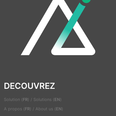
DECOUVREZ
Solution (
FR
)
/
Solutions (
EN
)
A propos (
FR
)
/
About us (
EN
)