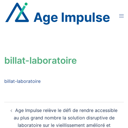
Aller
au
Ouvr
contenu
le
men
billat-laboratoire
billat-laboratoire
Navigation
Age Impulse relève le défi de rendre accessible
d’article
au plus grand nombre la solution disruptive de
laboratoire sur le vieillissement amélioré et