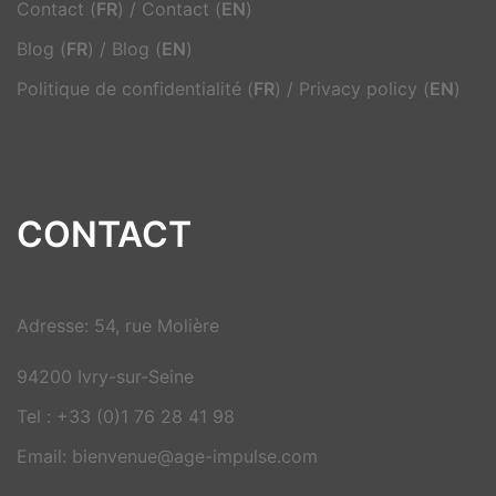
Contact (
FR
)
/
Contact (
EN
)
Blog (
FR
)
/
Blog (
EN
)
Politique de confidentialité (
FR
)
/
Privacy policy (
EN
)
CONTACT
Adresse: 54, rue Molière
94200 Ivry-sur-Seine
Tel : +33 (0)1 76 28 41 98
Email: bienvenue@age-impulse.com