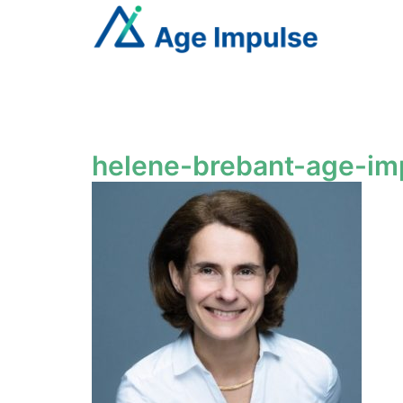
Aller
au
contenu
helene-brebant-age-im