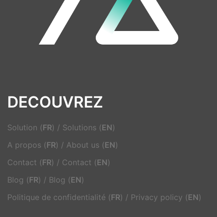
DECOUVREZ
Solution (
FR
)
/
Solutions (
EN
)
A propos (
FR
)
/
About us (
EN
)
Contact (
FR
)
/
Contact (
EN
)
Blog (
FR
)
/
Blog (
EN
)
Politique de confidentialité (
FR
)
/
Privacy policy (
EN
)