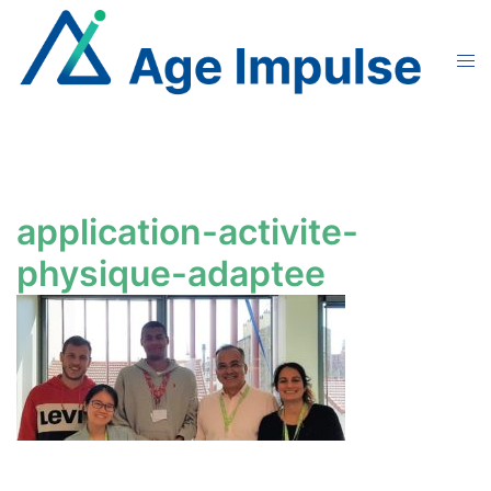
Aller
au
Ouvr
contenu
le
men
application-activite-
physique-adaptee