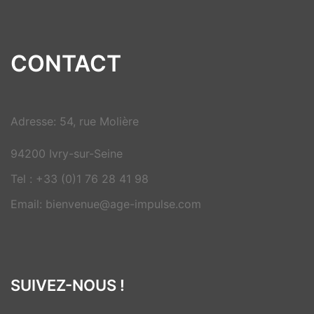
CONTACT
Adresse: 54, rue Molière
94200 Ivry-sur-Seine
Tel : +33 (0)1 76 28 41 98
Email: bienvenue@age-impulse.com
SUIVEZ-NOUS !